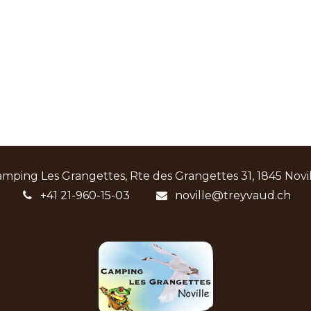
mping Les Grangettes, Rte des Grangettes 31, 1845 Novi
+41 21-960-15-03
noville@treyvaud.ch