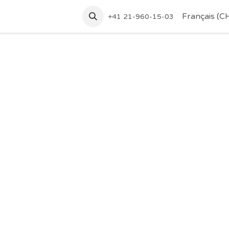
tez-nous
Accueil
Français (C
+41 21-960-15-03