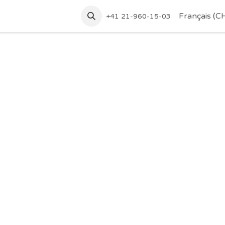
tez-nous
Accueil
Français (C
+41 21-960-15-03