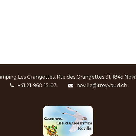
mping Les Grangettes, Rte des Grangettes 31, 1845 Novi
+41 21-960-15-03
noville@treyvaud.ch