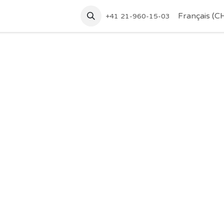
tez-nous
Accueil
Français (C
+41 21-960-15-03