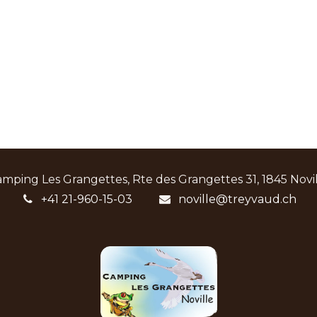
mping Les Grangettes, Rte des Grangettes 31, 1845 Novi
+41 21-960-15-03
noville@treyvaud.ch