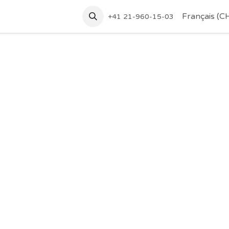
tez-nous
Accueil
Français (C
+41 21-960-15-03