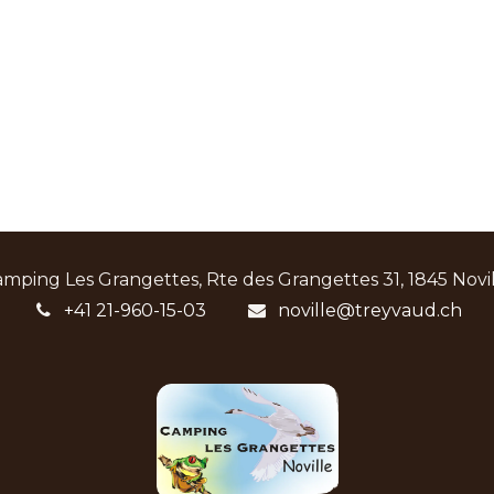
mping Les Grangettes, Rte des Grangettes 31, 1845 Novi
+41 21-960-15-03
noville@treyvaud.ch