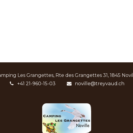
mping Les Grangettes, Rte des Grangettes 31, 1845 Novi
+41 21-960-15-03
noville@treyvaud.ch