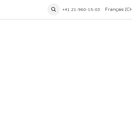
tez-nous
Accueil
Français (C
+41 21-960-15-03