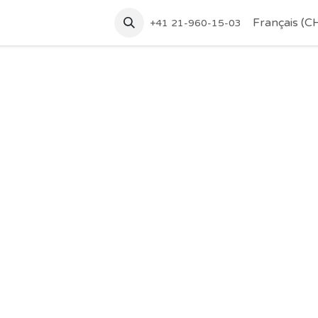
tez-nous
Accueil
Français (C
+41 21-960-15-03