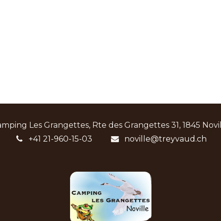
mping Les Grangettes, Rte des Grangettes 31, 1845 Novi
+41 21-960-15-03
noville@treyvaud.ch